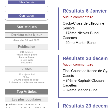
Sites favoris
Résultats 6 Janvier
Connexion
Aucun commentaire
Cyclo-Cross de Lillebonne
Statistiques
Seniors
– 17ème Nicolas Bunel
Dernière mise à jour
Cadettes
dimanche 30 avril 2023
– 2ème Marion Bunel
Publication
248 Articles
Aucun album photo
Résultats 30 decem
Aucune brève
1 Site Web
9 Auteurs
Aucun commentaire
Visites
Final Coupe de france de Cy
31 aujourd’hui
Cadets
78 hier
96995 depuis le début
– 34ème Raphaël Clouaire
1 visiteur actuellement connecté
Cadettes
– 32ème Marion Bunel
Top Articles
Les plus populaires
Résultats du 25 mars 2018
Résultats 23 decem