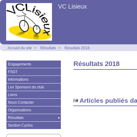
VC Lisieux
Accueil du site
>
Résultats
>
Résultats 2018
Résultats 2018
Engagements
FSGT
Informations
Les Sponsors du club
Liens
Articles publiés d
Nous Contacter
Organisations
Résultats
Section Cyclos