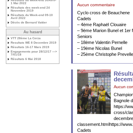
Résultats du Week-end 30Avril-
1 Mai 2022
Aucun commentaire
Résultats des week-end 24
Novembre 2019
Cyclo cross de Beauchene
Résultats du Week-end 09-10
Cadets
Avril 2022
Décès de Bernard Vattier
– 4ème Raphaël Clouaire
– 9ème Marion Bunel et 1er fi
Au hasard
Seniors
VTT 28ème La Cerza
– 18ème Valentin Pernelle
Resultats WE 8 Decembre 2019
Résultats 16-17 Mars 2019
– 19ème Nicolas Bunel
Engagements pour 28/12/17 —>
– 25ème Christophe Prevell
7/01/18
Résultats 6 Mai 2018
Résult
decem
Aucun co
Champion
Bagnole d
https://ww
cross/cla
decembre
classement.htmlhttps://www.v
Cadets