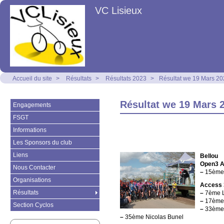
VC Lisieux
Accueil du site
>
Résultats
>
Résultats 2023
>
Résultat we 19 Mars 2
Résultat we 19 Mars 
Engagements
FSGT
Informations
Les Sponsors du club
Liens
Bellou
Open3 
Nous Contacter
–
15ème 
Organisations
Access 
Résultats
–
7ème L
–
17ème 
Section Cyclos
–
33ème 
–
35ème Nicolas Bunel