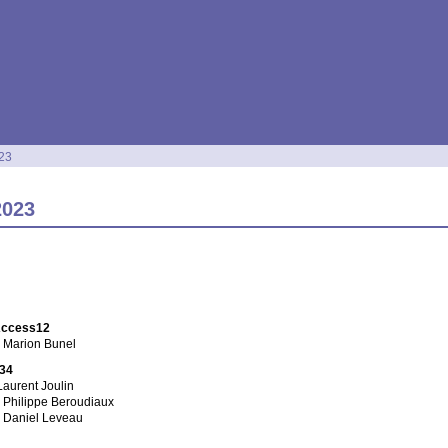
023
2023
Access12
Marion Bunel
34
aurent Joulin
Philippe Beroudiaux
Daniel Leveau