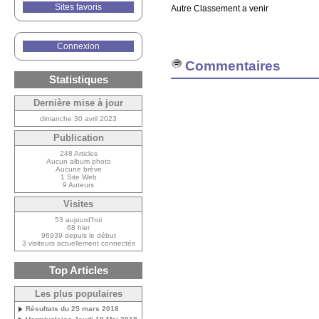
Sites favoris
Autre Classement a venir
Connexion
Commentaires
Statistiques
Dernière mise à jour
dimanche 30 avril 2023
Publication
248 Articles
Aucun album photo
Aucune brève
1 Site Web
9 Auteurs
Visites
53 aujourd’hui
68 hier
96939 depuis le début
3 visiteurs actuellement connectés
Top Articles
Les plus populaires
Résultats du 25 mars 2018