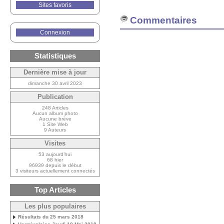
Sites favoris
Commentaires
Connexion
Statistiques
Dernière mise à jour
dimanche 30 avril 2023
Publication
248 Articles
Aucun album photo
Aucune brève
1 Site Web
9 Auteurs
Visites
53 aujourd’hui
68 hier
96939 depuis le début
3 visiteurs actuellement connectés
Top Articles
Les plus populaires
Résultats du 25 mars 2018