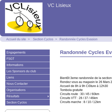
VC Lisieux
Accueil du site
>
Section Cyclos
>
Randonnée Cycles Evasion
Randonnée Cycles Ev
Engagements
FSGT
Informations
Les Sponsors du club
Liens
Bientôt 3eme randonnée de la section
Rendez vous au magasin le 26 Mars 
Nous Contacter
Accueil de 8h à 9h Clôture à 12h30
Organisations
Tombola gratuite
Circuits route : 30 / 45 / 60km
Résultats
Circuits VTT : 28 / 37 / 46km
Circuits marche : 8 / 10 / 12km
Section Cyclos