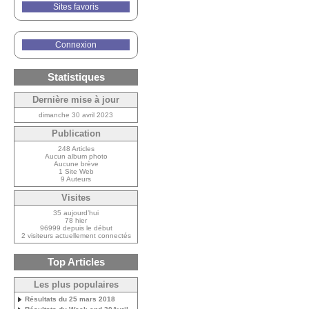
Sites favoris
Connexion
Statistiques
Dernière mise à jour
dimanche 30 avril 2023
Publication
248 Articles
Aucun album photo
Aucune brève
1 Site Web
9 Auteurs
Visites
35 aujourd’hui
78 hier
96999 depuis le début
2 visiteurs actuellement connectés
Top Articles
Les plus populaires
Résultats du 25 mars 2018