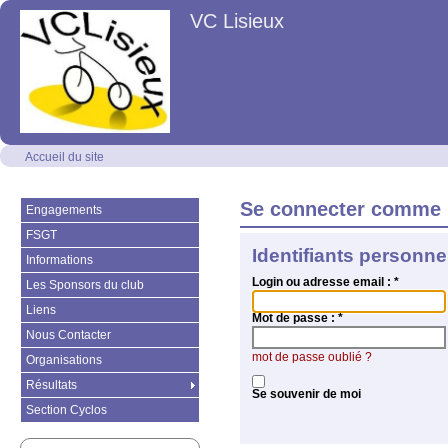
VC Lisieux
Accueil du site
Se connecter comme 
Engagements
FSGT
Identifiants personne
Informations
Login ou adresse email :
*
Les Sponsors du club
Liens
Mot de passe :
*
Nous Contacter
mot de passe oublié ?
Organisations
Résultats
Se souvenir de moi
Section Cyclos