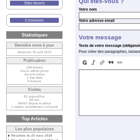
Qui êtes-vous ?
Sites favoris
Votre nom
Connexion
Votre adresse email
Statistiques
Votre message
Dernière mise à jour
Texte de votre message (obligatoi
Pour créer des paragraphes, laissez
dimanche 30 avril 2023
Publication
248 Articles
Aucun album photo
Aucune brève
1 Site Web
9 Auteurs
Visites
61 aujourd’hui
68 hier
96947 depuis le début
1 visiteur actuellement connecté
Top Articles
Les plus populaires
Résultats du 25 mars 2018