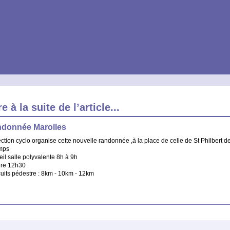
à la suite de l’article...
donnée Marolles
ction cyclo organise cette nouvelle randonnée ,à la place de celle de St Philbert d
mps
il salle polyvalente 8h à 9h
ûre 12h30
cuits pédestre : 8km - 10km - 12km