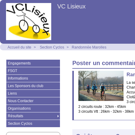
VC Lisieux
Accueil du site
>
Section Cyclos
>
Randonnée Marolles
Poster un commentaire 
Engagements
FSGT
Ran
Informations
La se
Les Sponsors du club
Cha
Accue
Liens
Clot
Nous Contacter
3 cir
2 circuits route : 32km - 45km
Organisations
3 circuits Vtt : 26km - 32km - 38km
Résultats
Section Cyclos